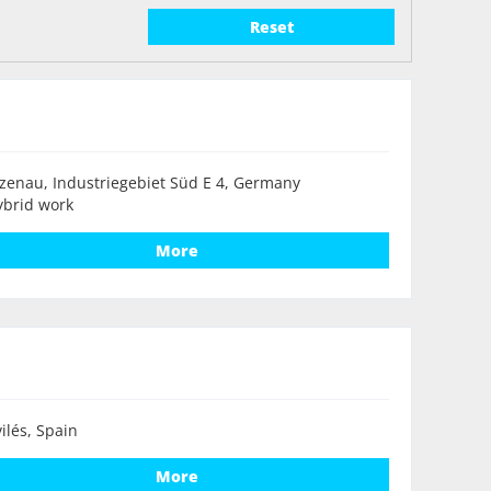
Reset
zenau, Industriegebiet Süd E 4, Germany
ybrid work
More
ilés, Spain
More