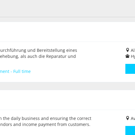
 Durchführung und Bereitstellung eines
Al
rbehebung, als auch die Reparatur und
H
ent - Full time
th the daily business and ensuring the correct
Av
 vendors and income payment from customers.