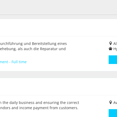
 Durchführung und Bereitstellung eines
Al
rbehebung, als auch die Reparatur und
H
ent - Full time
th the daily business and ensuring the correct
Av
 vendors and income payment from customers.