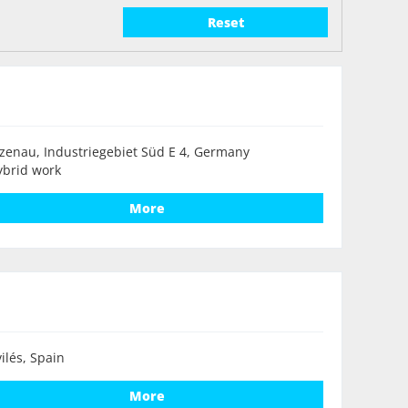
Reset
zenau, Industriegebiet Süd E 4, Germany
ybrid work
More
ilés, Spain
More